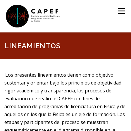
Saltar
al
Menú
contenido
BIENVENIDO
NOSOTROS
ESTRUCTURA
LINEAMIENTOS
PROGRAMAS EDUCATIVOS ACREDITADOS
Los presentes lineamientos tienen como objetivo
sustentar y orientar bajo los principios de objetividad,
REQUISITOS PARA LA ACREDITACIÓN
EVENTOS
rigor académico y transparencia, los procesos de
evaluación que realice el CAPEF con fines de
acreditación de programas de licenciatura en Física y de
aquellos en los que la Física es un eje de formación. Las
etapas y participantes del proceso se muestran
esquemáticamente en el diagrama disponible en la