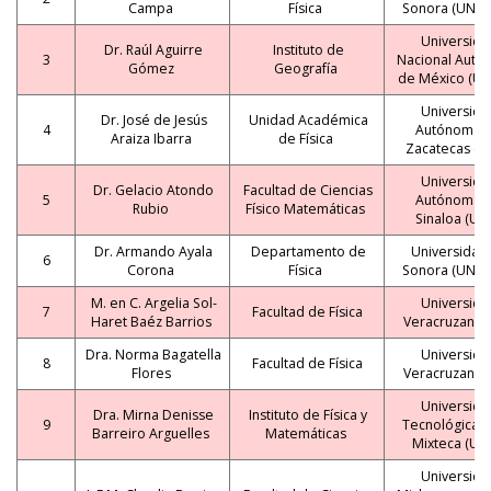
Campa
Física
Sonora (UNIS
Universida
Dr. Raúl Aguirre
Instituto de
3
Nacional Autó
Gómez
Geografía
de México (U
Universida
Dr. José de Jesús
Unidad Académica
4
Autónoma 
Araiza Ibarra
de Física
Zacatecas (U
Universida
Dr. Gelacio Atondo
Facultad de Ciencias
5
Autónoma 
Rubio
Físico Matemáticas
Sinaloa (UA
Dr. Armando Ayala
Departamento de
Universidad
6
Corona
Física
Sonora (UNIS
M. en C. Argelia Sol-
Universida
7
Facultad de Física
Haret Baéz Barrios
Veracruzana (
Dra. Norma Bagatella
Universida
8
Facultad de Física
Flores
Veracruzana (
Universida
Dra. Mirna Denisse
Instituto de Física y
9
Tecnológica d
Barreiro Arguelles
Matemáticas
Mixteca (UT
Universida