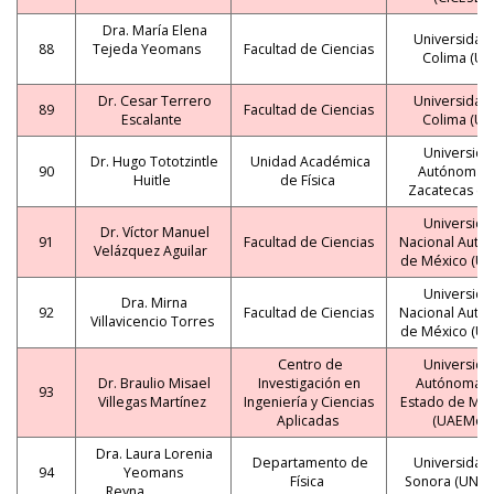
Dra. María Elena
Universidad
88
Tejeda Yeomans
Facultad de Ciencias
Colima (UC
Dr. Cesar Terrero
Universidad
89
Facultad de Ciencias
Escalante
Colima (UC
Universida
Dr. Hugo Tototzintle
Unidad Académica
90
Autónoma 
Huitle
de Física
Zacatecas (U
Universida
Dr. Víctor Manuel
91
Facultad de Ciencias
Nacional Autó
Velázquez Aguilar
de México (U
Universida
Dra. Mirna
92
Facultad de Ciencias
Nacional Autó
Villavicencio Torres
de México (U
Centro de
Universida
Dr. Braulio Misael
Investigación en
Autónoma d
93
Villegas Martínez
Ingeniería y Ciencias
Estado de Mor
Aplicadas
(UAEMo)
Dra. Laura Lorenia
Departamento de
Universidad
94
Yeomans
Física
Sonora (UNIS
Reyna