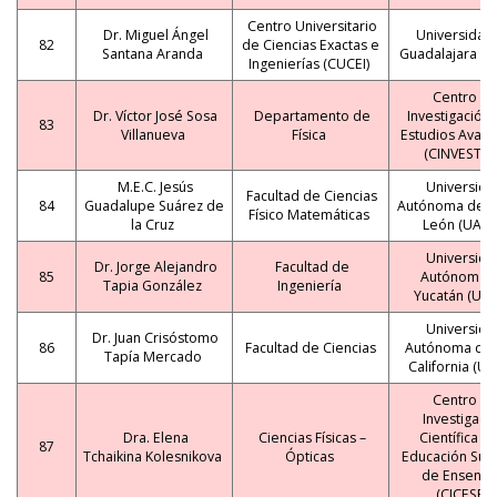
Centro Universitario
Dr. Miguel Ángel
Universidad
82
de Ciencias Exactas e
Santana Aranda
Guadalajara (
Ingenierías (CUCEI)
Centro d
Dr. Víctor José Sosa
Departamento de
Investigación 
83
Villanueva
Física
Estudios Avan
(CINVESTAV
M.E.C. Jesús
Universida
Facultad de Ciencias
84
Guadalupe Suárez de
Autónoma de 
Físico Matemáticas
la Cruz
León (UANL
Universida
Dr. Jorge Alejandro
Facultad de
85
Autónoma 
Tapia González
Ingeniería
Yucatán (UA
Universida
Dr. Juan Crisóstomo
86
Facultad de Ciencias
Autónoma de 
Tapía Mercado
California (U
Centro d
Investigaci
Dra. Elena
Ciencias Físicas –
Científica y 
87
Tchaikina Kolesnikova
Ópticas
Educación Sup
de Ensena
(CICESE)