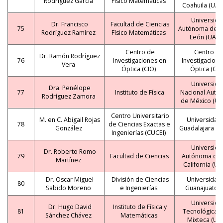
Rodríguez García
Físico Matemáticas
Coahuila (UA
Universida
Dr. Francisco
Facultad de Ciencias
75
Autónoma de 
Rodríguez Ramírez
Físico Matemáticas
León (UANL
Centro de
Centro d
Dr. Ramón Rodríguez
76
Investigaciones en
Investigacione
Vera
Óptica (CIO)
Óptica (CIO
Universida
Dra. Penélope
77
Instituto de Física
Nacional Autó
Rodríguez Zamora
de México (U
Centro Universitario
M. en C. Abigail Rojas
Universidad
78
de Ciencias Exactas e
González
Guadalajara (
Ingenierías (CUCEI)
Universida
Dr. Roberto Romo
79
Facultad de Ciencias
Autónoma de 
Martínez
California (U
Dr. Oscar Miguel
División de Ciencias
Universidad
80
Sabido Moreno
e Ingenierías
Guanajuato 
Universida
Dr. Hugo David
Instituto de Física y
81
Tecnológica d
Sánchez Chávez
Matemáticas
Mixteca (UT