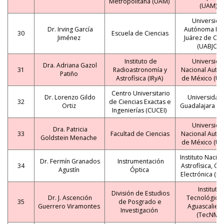
Metropolitana (UAM)
(UAM)
Universida
Dr. Irving García
Autónoma Be
30
Escuela de Ciencias
Jiménez
Juárez de Oa
(UABJO)
Instituto de
Universida
Dra. Adriana Gazol
31
Radioastronomía y
Nacional Autó
Patiño
Astrofísica (IRyA)
de México (U
Centro Universitario
Dr. Lorenzo Gildo
Universidad
32
de Ciencias Exactas e
Ortiz
Guadalajara (
Ingenierías (CUCEI)
Universida
Dra. Patricia
33
Facultad de Ciencias
Nacional Autó
Goldstein Menache
de México (U
Instituto Nacio
Dr. Fermín Granados
Instrumentación
34
Astrofísica, Ópt
Agustín
Óptica
Electrónica (I
Instituto
División de Estudios
Dr. J. Ascención
Tecnológico
35
de Posgrado e
Guerrero Viramontes
Aguascalien
Investigación
(TecNM)