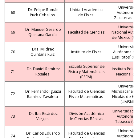
Universida
Dr. Felipe Román
Unidad Académica
68
Autónoma 
Puch Ceballos
de Física
Zacatecas (U
Universida
Dr. Manuel Gerardo
69
Facultad de Ciencias
Nacional Autó
Quintana García
de México (U
Universida
Dra. Mildred
70
Instituto de Física
Autónoma de
Quintana Ruiz
Luis Potosí (U
Escuela Superior de
Dr. Daniel Ramírez
Instituto Polit
71
Física y Matemáticas
Rosales
Nacional (IP
(ESFM)
Universida
Dr. Fernando Iguazú
Facultad de Ciencias
Michoacana de
72
Ramírez Zavaleta
Físico-Matemáticas
Nicolás de Hi
(UMSNH)
Universidad J
Dr. Ibis Ricárdez
División Académica
73
Autónoma 
Vargas
de Ciencias Básicas
Tabasco (UJA
Universida
Dr. Carlos Eduardo
Facultad de Ciencias
74
Autónoma 