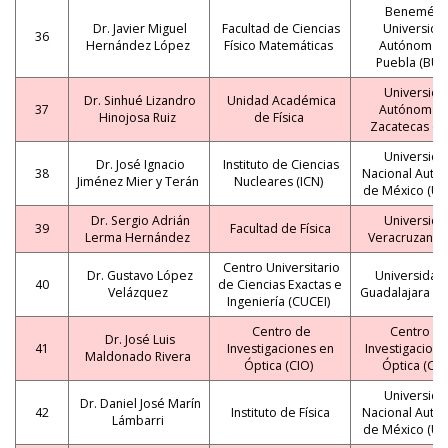
Benemérit
Dr. Javier Miguel
Facultad de Ciencias
Universida
36
Hernández López
Físico Matemáticas
Autónoma 
Puebla (BUA
Universida
Dr. Sinhué Lizandro
Unidad Académica
37
Autónoma 
Hinojosa Ruiz
de Física
Zacatecas (U
Universida
Dr. José Ignacio
Instituto de Ciencias
38
Nacional Autó
Jiménez Mier y Terán
Nucleares (ICN)
de México (U
Dr. Sergio Adrián
Universida
39
Facultad de Física
Lerma Hernández
Veracruzana (
Centro Universitario
Dr. Gustavo López
Universidad
40
de Ciencias Exactas e
Velázquez
Guadalajara (
Ingeniería (CUCEI)
Centro de
Centro d
Dr. José Luis
41
Investigaciones en
Investigacione
Maldonado Rivera
Óptica (CIO)
Óptica (CIO
Universida
Dr. Daniel José Marín
42
Instituto de Física
Nacional Autó
Lámbarri
de México (U