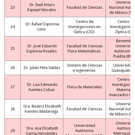
Universida
Dr. Raúl Arturo
23
Facultad de Ciencias
Nacional Autó
Espejel Morales
de México (U
Centro de
Centro d
Dr. Rafael Espinosa
24
Investigaciones en
Investigacione
Luna
Óptica (CIO)
Óptica (CIO
Benemérit
Dr. José Eduardo
Facultad de Ciencias
Universida
25
Espinosa Rosales
Físico Matemáticas
Autónoma 
Puebla (BUA
División de Ciencias
Universidad
26
Dr. Julián Félix Valdez
e Ingenierías
Guanajuato (
Centro d
Dr. Luis Edmundo
Investigación
27
Física de Materiales
Fuentes Cobas
Materiale
Avanzados (CI
Universida
Dra. Beatriz Elizabeth
28
Facultad de Ciencias
Nacional Autó
Fuentes Madariaga
de México (U
Universida
Universidad
Dra. Ana Elizabeth
Autónoma
29
Autónoma
García Hernández
Metropolita