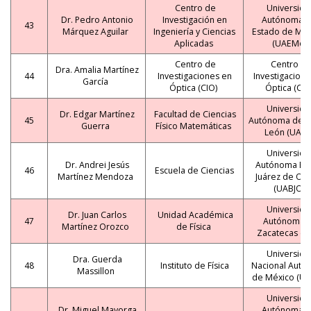
Centro de
Universida
Dr. Pedro Antonio
Investigación en
Autónoma d
43
Márquez Aguilar
Ingeniería y Ciencias
Estado de Mor
Aplicadas
(UAEMo)
Centro de
Centro d
Dra. Amalia Martínez
44
Investigaciones en
Investigacione
García
Óptica (CIO)
Óptica (CIO
Universida
Dr. Edgar Martínez
Facultad de Ciencias
45
Autónoma de 
Guerra
Físico Matemáticas
León (UANL
Universida
Dr. Andrei Jesús
Autónoma Be
46
Escuela de Ciencias
Martínez Mendoza
Juárez de Oa
(UABJO)
Universida
Dr. Juan Carlos
Unidad Académica
47
Autónoma 
Martínez Orozco
de Física
Zacatecas (U
Universida
Dra. Guerda
48
Instituto de Física
Nacional Autó
Massillon
de México (U
Universida
Dr. Miguel Mayorga
Autónoma d