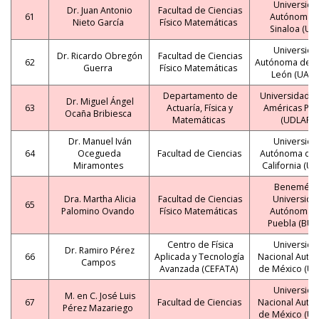
Universida
Dr. Juan Antonio
Facultad de Ciencias
61
Autónoma 
Nieto García
Físico Matemáticas
Sinaloa (UA
Universida
Dr. Ricardo Obregón
Facultad de Ciencias
62
Autónoma de 
Guerra
Físico Matemáticas
León (UANL
Departamento de
Universidad d
Dr. Miguel Ángel
63
Actuaría, Física y
Américas Pue
Ocaña Bribiesca
Matemáticas
(UDLAP)
Dr. Manuel Iván
Universida
64
Ocegueda
Facultad de Ciencias
Autónoma de 
Miramontes
California (U
Benemérit
Dra. Martha Alicia
Facultad de Ciencias
Universida
65
Palomino Ovando
Físico Matemáticas
Autónoma 
Puebla (BUA
Centro de Física
Universida
Dr. Ramiro Pérez
66
Aplicada y Tecnología
Nacional Autó
Campos
Avanzada (CEFATA)
de México (U
Universida
M. en C. José Luis
67
Facultad de Ciencias
Nacional Autó
Pérez Mazariego
de México (U