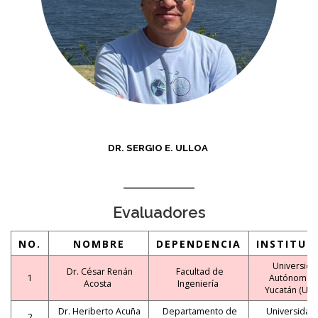
DR. SERGIO E. ULLOA
Evaluadores
NO.
NOMBRE
DEPENDENCIA
INSTITUC
Universida
Dr. César Renán
Facultad de
1
Autónoma 
Acosta
Ingeniería
Yucatán (UA
Dr. Heriberto Acuña
Departamento de
Universidad
2