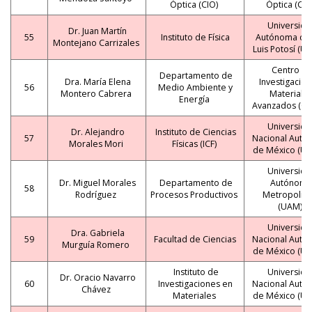
Óptica (CIO)
Óptica (CIO
Universida
Dr. Juan Martín
55
Instituto de Física
Autónoma de
Montejano Carrizales
Luis Potosí (U
Centro d
Departamento de
Dra. María Elena
Investigación
56
Medio Ambiente y
Montero Cabrera
Materiale
Energía
Avanzados (CI
Universida
Dr. Alejandro
Instituto de Ciencias
57
Nacional Autó
Morales Mori
Físicas (ICF)
de México (U
Universida
Dr. Miguel Morales
Departamento de
Autónoma
58
Rodríguez
Procesos Productivos
Metropolita
(UAM)
Universida
Dra. Gabriela
59
Facultad de Ciencias
Nacional Autó
Murguía Romero
de México (U
Instituto de
Universida
Dr. Oracio Navarro
60
Investigaciones en
Nacional Autó
Chávez
Materiales
de México (U