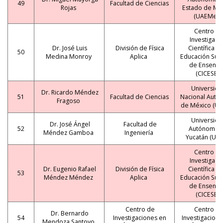
49
Facultad de Ciencias
Rojas
Estado de Mé
(UAEMex)
Centro d
Investigaci
Dr. José Luis
División de Física
Científica y 
50
Medina Monroy
Aplica
Educación Sup
de Ensena
(CICESE)
Universida
Dr. Ricardo Méndez
51
Facultad de Ciencias
Nacional Autó
Fragoso
de México (U
Universida
Dr. José Ángel
Facultad de
52
Autónoma 
Méndez Gamboa
Ingeniería
Yucatán (UA
Centro d
Investigaci
Dr. Eugenio Rafael
División de Física
Científica y 
53
Méndez Méndez
Aplica
Educación Sup
de Ensena
(CICESE)
Centro de
Centro d
Dr. Bernardo
54
Investigaciones en
Investigacione
Mendoza Santoyo