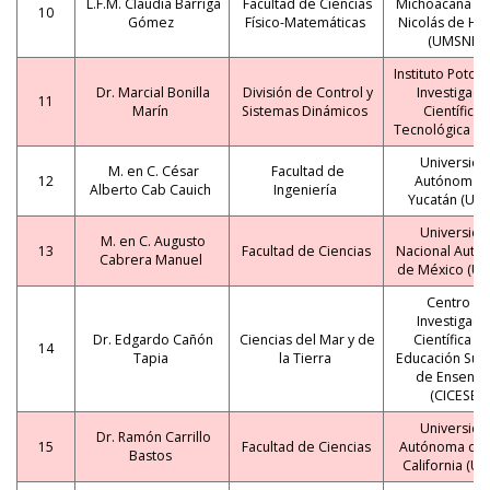
L.F.M. Claudia Barriga
Facultad de Ciencias
Michoacana de
10
Gómez
Físico-Matemáticas
Nicolás de Hi
(UMSNH)
Instituto Potos
Dr. Marcial Bonilla
División de Control y
Investigaci
11
Marín
Sistemas Dinámicos
Científica 
Tecnológica (IP
Universida
M. en C. César
Facultad de
12
Autónoma 
Alberto Cab Cauich
Ingeniería
Yucatán (UA
Universida
M. en C. Augusto
13
Facultad de Ciencias
Nacional Autó
Cabrera Manuel
de México (U
Centro d
Investigaci
Dr. Edgardo Cañón
Ciencias del Mar y de
Científica y 
14
Tapia
la Tierra
Educación Sup
de Ensena
(CICESE)
Universida
Dr. Ramón Carrillo
15
Facultad de Ciencias
Autónoma de 
Bastos
California (U