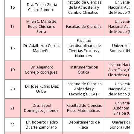
Instituto de Ciencias
Universida
Dra. Telma Gloria
16
de la Atmósfera y
Nacional Autó
Castro Romero
Cambio Climático
de México (U
M. en C. María del
Universida
17
Rocío Chicharro
Facultad de Ciencias
Nacional Autó
Serra
de México (U
Facultad
Dr. Adalberto Corella
Interdisciplinaria de
Universidad
18
Madueño
Ciencias Exactas y
Sonora (UNIS
Naturales
Instituto Nacio
Dr. Alejandro
Instrumentación
19
Astrofísica, Ópt
Cornejo Rodríguez
Óptica
Electrónica (I
Instituto de Ciencias
Universida
Dr. José Rufino Díaz
20
Aplicadas y
Nacional Autó
Uribe
Tecnología (ICAT)
de México (U
Universida
Dra. Isabel
Facultad de Ciencias
21
Autónoma 
Domínguez Jiménez
Físico Matemáticas
Sinaloa (UA
Dr. Roberto Pedro
Departamento de
Universidad
22
Duarte Zamorano
Física
Sonora (UNIS