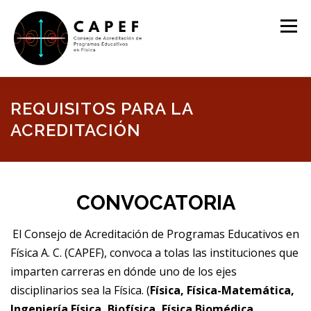
Saltar
al
Menú
contenido
BIENVENIDO
NOSOTROS
ESTRUCTURA
REQUISITOS PARA LA
ACREDITACIÓN
PROGRAMAS EDUCATIVOS ACREDITADOS
CONVOCATORIA
REQUISITOS PARA LA ACREDITACIÓN
EVENTOS
El Consejo de Acreditación de Programas Educativos en
Física A. C. (CAPEF), convoca a tolas las instituciones que
imparten carreras en dónde uno de los ejes
disciplinarios sea la Física. (
Física, Física-Matemática,
Ingeniería Física, Biofísica, Física Biomédica,