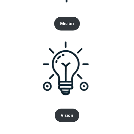
Misión
Visión