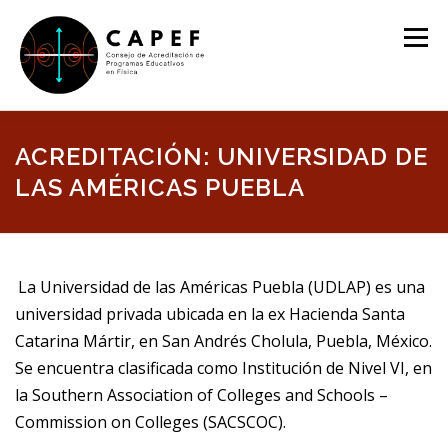
Saltar
al
Menú
contenido
BIENVENIDO
NOSOTROS
ESTRUCTURA
ACREDITACIÓN: UNIVERSIDAD DE
LAS AMÉRICAS PUEBLA
PROGRAMAS EDUCATIVOS ACREDITADOS
La Universidad de las Américas Puebla (UDLAP) es una
REQUISITOS PARA LA ACREDITACIÓN
EVENTOS
universidad privada ubicada en la ex Hacienda Santa
Catarina Mártir, en San Andrés Cholula, Puebla, México.
Se encuentra clasificada como Institución de Nivel VI, en
la Southern Association of Colleges and Schools –
Commission on Colleges (SACSCOC).